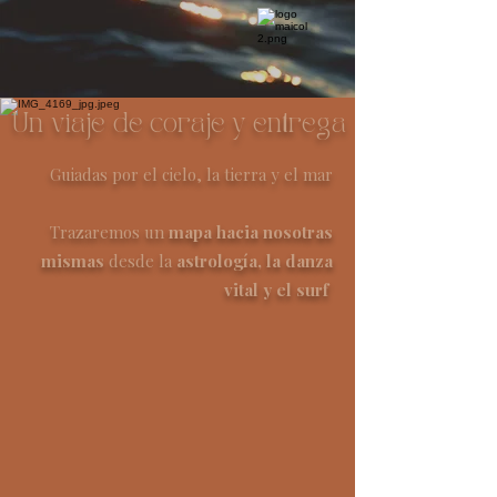
Un viaje de coraje y entrega
Guiadas por el cielo, la tierra y el mar
Trazaremos un
mapa hacia nosotras
mismas
desde la
astrología, la danza
vital y el surf