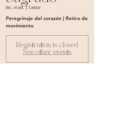
jue, 16 jul.
  |  
Lamay
Peregrinaje del corazón | Retiro de
movimiento
Registration is closed
See other events
Hora y ubicación
16 jul. 2026, 12:00 p. m. – 19 jul. 2026, 4:00 p. m.
Lamay, CU-597/Mainique, Lamay 08115, Peru
Más información